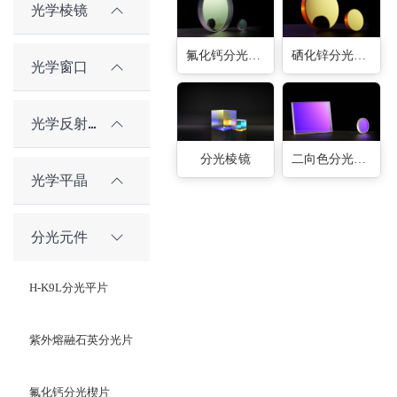
光学棱镜
氟化钙分光楔片
硒化锌分光楔片
光学窗口
光学反射镜
分光棱镜
二向色分光滤光片
光学平晶
分光元件
H-K9L分光平片
紫外熔融石英分光片
氟化钙分光楔片