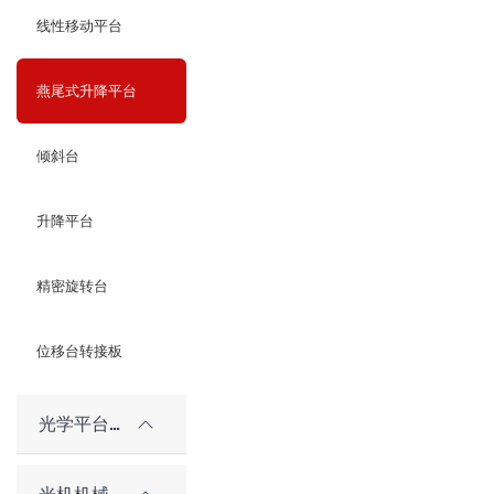
线性移动平台
燕尾式升降平台
倾斜台
升降平台
精密旋转台
位移台转接板
光学平台和隔振系统