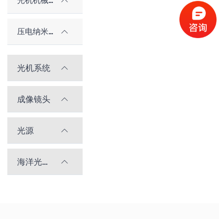
光机机械件及配件
压电纳米位移台
光机系统
成像镜头
光源
海洋光学光谱仪