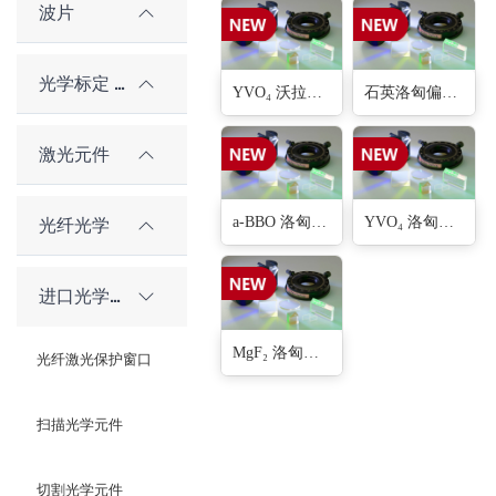
波片
光学标定 / 对准元件
YVO₄ 沃拉斯顿偏振器(5种)
石英洛匈偏振器(5种)
激光元件
a-BBO 洛匈偏振器(5种)
YVO₄ 洛匈偏振器(5种)
光纤光学
进口光学元件
MgF₂ 洛匈偏振器(5种)
光纤激光保护窗口
扫描光学元件
切割光学元件