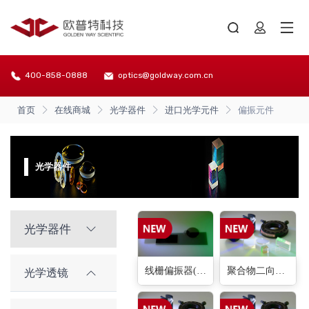
400-858-0888
optics@goldway.com.cn
首页
在线商城
光学器件
进口光学元件
偏振元件
光学器件
光学器件
线栅偏振器(1种)
聚合物二向色偏振片(6种)
光学透镜