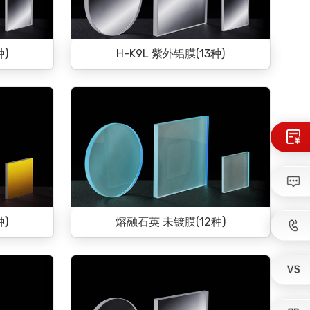
种)
H-K9L 紫外铝膜(13种)
种)
熔融石英 未镀膜(12种)