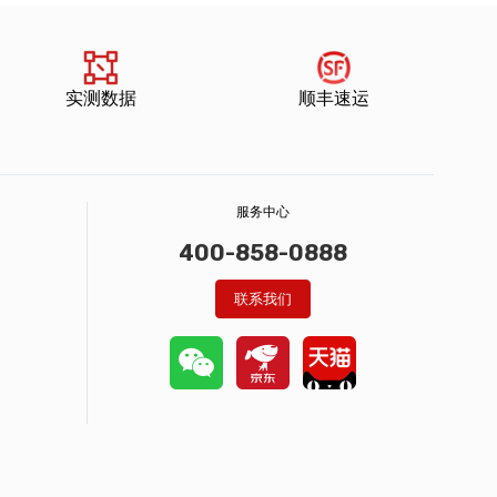
实测数据
顺丰速运
服务中心
400-858-0888
联系我们