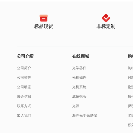
标品现货
非标定制
公司介绍
在线商城
购
公司简介
光学器件
购
公司荣誉
光机械件
付
公司动态
光机系统
物
展会信息
成像镜头
报
联系方式
光源
保
加入我们
海洋光学光谱仪
术
积