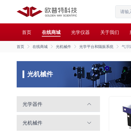
首页
在线商城
光学仪器
关于我们
首页
在线商城
光机械件
光学平台和隔振系统
气浮
光机械件
光学器件
光机械件